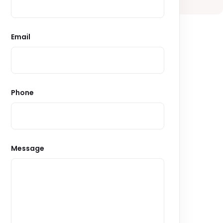
Email
Phone
Message