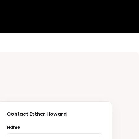
Contact Esther Howard
Name